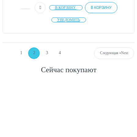
В КОРЗИНУ
В КОРЗИНУ
УВЕДОМИТЬ
1
2
3
4
Следующая »
Next
Сейчас покупают
КОНТАКТЫ
111399, Москва, ул.Мартеновская 5
+7(495)6498195, 8 800 5558195
оформление заказа : lab@6498195.ru
10:00 - 18:00