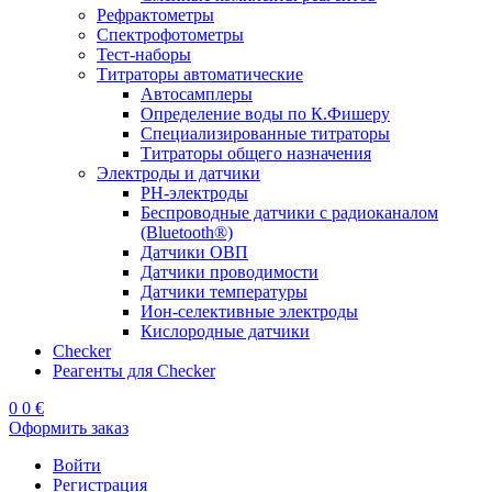
Рефрактометры
Спектрофотометры
Тест-наборы
Титраторы автоматические
Автосамплеры
Определение воды по К.Фишеру
Специализированные титраторы
Титраторы общего назначения
Электроды и датчики
PH-электроды
Беспроводные датчики с радиоканалом
(Bluetooth®)
Датчики ОВП
Датчики проводимости
Датчики температуры
Ион-селективные электроды
Кислородные датчики
Checker
Реагенты для Checker
0
0
€
Оформить заказ
Войти
Регистрация