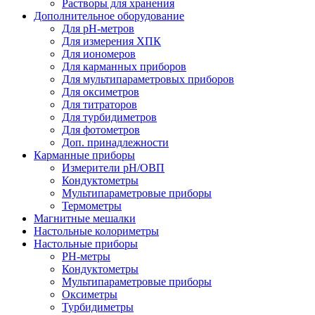
Растворы для хранения
Дополнительное оборудование
Для pH-метров
Для измерения ХПК
Для иономеров
Для карманных приборов
Для мультипараметровых приборов
Для оксиметров
Для титраторов
Для турбидиметров
Для фотометров
Доп. принадлежности
Карманные приборы
Измерители pH/ОВП
Кондуктометры
Мультипараметровые приборы
Термометры
Магнитные мешалки
Настольные колориметры
Настольные приборы
PH-метры
Кондуктометры
Мультипараметровые приборы
Оксиметры
Турбидиметры