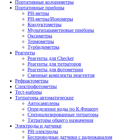
Портативные колориметры
Портативные приборы
PH-метры
PH-метры/Иономеры
Кондуктометры
Мультипараметровые приборы
Оксиметры
Термометры
Турбидиметры
Реагенты
Реагенты для Checker
Реагенты для титраторов
Реагенты для фотометрии
Сменные комплекты реагентов
Рефрактометры
Спектрофотометры
Тест-наборы
Титраторы автоматические
Автосамплеры
Определение воды по К.Фишеру
Специализированные титраторы
Титраторы общего назначения
Электроды и датчики
PH-электроды
Беспроводные датчики с радиоканалом