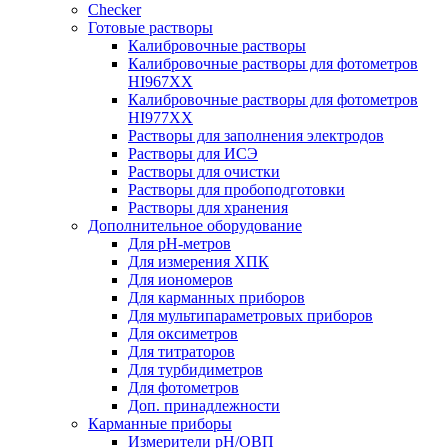
Checker
Готовые растворы
Калибровочные растворы
Калибровочные растворы для фотометров
HI967ХХ
Калибровочные растворы для фотометров
HI977ХХ
Растворы для заполнения электродов
Растворы для ИСЭ
Растворы для очистки
Растворы для пробоподготовки
Растворы для хранения
Дополнительное оборудование
Для pH-метров
Для измерения ХПК
Для иономеров
Для карманных приборов
Для мультипараметровых приборов
Для оксиметров
Для титраторов
Для турбидиметров
Для фотометров
Доп. принадлежности
Карманные приборы
Измерители pH/ОВП