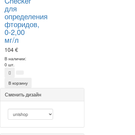
Checker
для
определения
фторидов,
0-2,00
мг/л
104
€
В наличии:
0 шт.
В корзину
Сменить дизайн